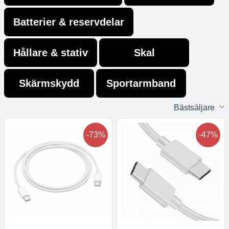
Batterier & reservdelar
Hållare & stativ
Skal
Skärmskydd
Sportarmband
P
Bästsäljare
-73%
-47%