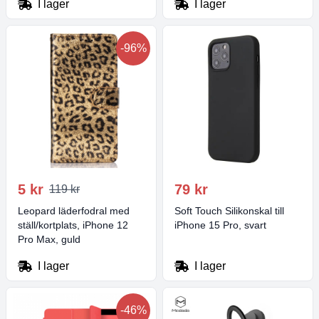
I lager
I lager
-96%
5 kr
79 kr
119 kr
Leopard läderfodral med
Soft Touch Silikonskal till
ställ/kortplats, iPhone 12
iPhone 15 Pro, svart
Pro Max, guld
I lager
I lager
-46%