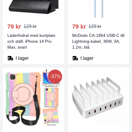
79 kr
79 kr
129 kr
129 kr
Läderfodral med kortplats
McDodo CA-1864 USB-C till
och ställ, iPhone 14 Pro
Lightning-kabel, 36W, 3A,
Max, svart
1.2m, blå
I lager
I lager
-37%