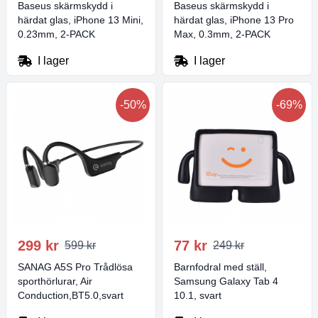
Baseus skärmskydd i
Baseus skärmskydd i
härdat glas, iPhone 13 Mini,
härdat glas, iPhone 13 Pro
0.23mm, 2-PACK
Max, 0.3mm, 2-PACK
I lager
I lager
-50%
-69%
299 kr
77 kr
599 kr
249 kr
SANAG A5S Pro Trådlösa
Barnfodral med ställ,
sporthörlurar, Air
Samsung Galaxy Tab 4
Conduction,BT5.0,svart
10.1, svart