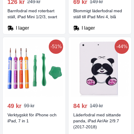
126 kr
69 kr
249 kr
149 kr
Barnfodral med roterbart
Blommigt läderfodral med
ställ, iPad Mini 1/2/3, svart
ställ till iPad Mini 4, blå
I lager
I lager
-51%
-44%
49 kr
84 kr
99 kr
149 kr
Verktygskit för iPhone och
Läderfodral med sittande
iPad, 7 in 1
panda, iPad Air/Air 2/9.7
(2017-2018)