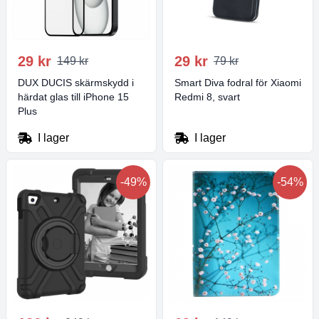
29 kr
29 kr
149 kr
79 kr
DUX DUCIS skärmskydd i
Smart Diva fodral för Xiaomi
härdat glas till iPhone 15
Redmi 8, svart
Plus
I lager
I lager
-49%
-54%