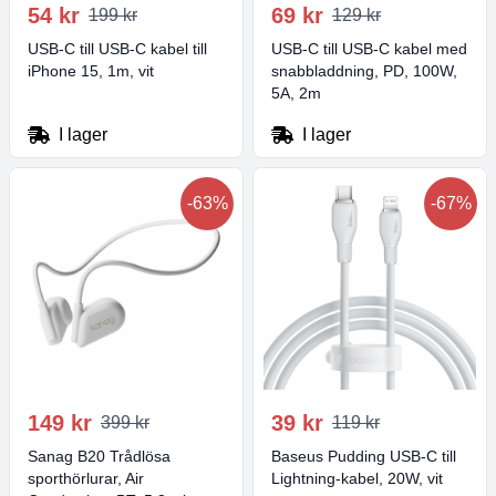
54 kr
69 kr
199 kr
129 kr
USB-C till USB-C kabel till
USB-C till USB-C kabel med
iPhone 15, 1m, vit
snabbladdning, PD, 100W,
5A, 2m
I lager
I lager
-63%
-67%
149 kr
39 kr
399 kr
119 kr
Sanag B20 Trådlösa
Baseus Pudding USB-C till
sporthörlurar, Air
Lightning-kabel, 20W, vit