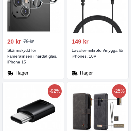
20 kr
149 kr
79 kr
Skärmskydd för
Lavalier-mikrofon/mygga för
kameralinsen i härdat glas,
iPhones, 10V
iPhone 15
I lager
I lager
-92%
-25%