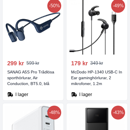
-50%
-49%
299 kr
179 kr
599 kr
349 kr
SANAG A5S Pro Trådlösa
McDodo HP-1340 USB-C In
sporthörlurar, Air
Ear gaminghörlurar, 2
Conduction, BT5.0, blå
mikrofoner, 1.2m
I lager
I lager
-48%
-43%