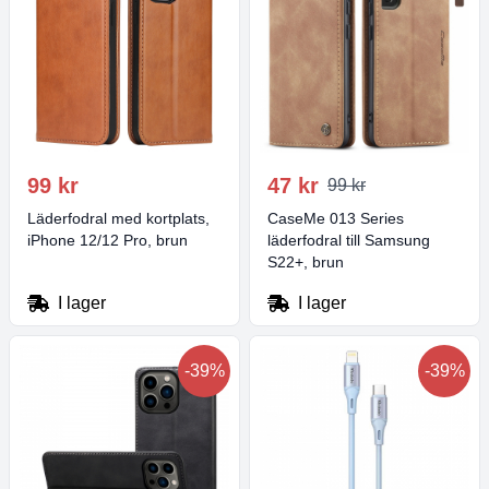
99 kr
47 kr
99 kr
Läderfodral med kortplats,
CaseMe 013 Series
iPhone 12/12 Pro, brun
läderfodral till Samsung
S22+, brun
I lager
I lager
-39%
-39%