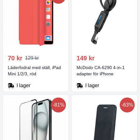
70 kr
149 kr
129 kr
Läderfodral med ställ, iPad
McDodo CA-6290 4-in-1
Mini 1/2/3, röd
adapter för iPhone
I lager
I lager
-81%
-63%