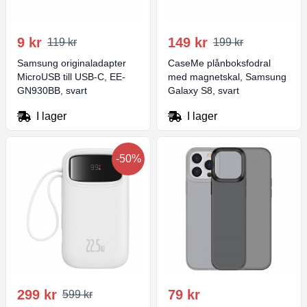
9 kr
149 kr
119 kr
199 kr
Samsung originaladapter
CaseMe plånboksfodral
MicroUSB till USB-C, EE-
med magnetskal, Samsung
GN930BB, svart
Galaxy S8, svart
I lager
I lager
-50%
299 kr
79 kr
599 kr