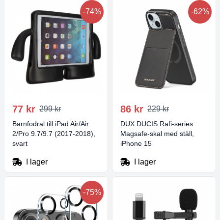
-74%
-62%
77 kr
86 kr
299 kr
229 kr
Barnfodral till iPad Air/Air
DUX DUCIS Rafi-series
2/Pro 9.7/9.7 (2017-2018),
Magsafe-skal med ställ,
svart
iPhone 15
I lager
I lager
-75%