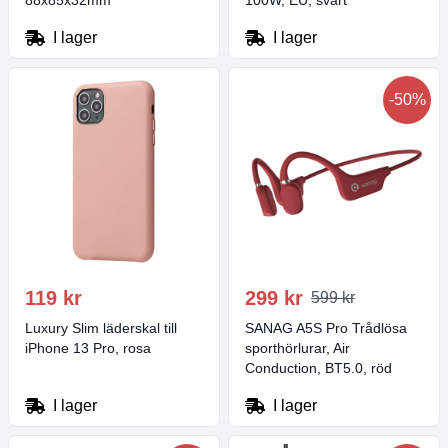
88x85x32mm
100W, EU, svart
I lager
I lager
-50%
119 kr
299 kr
599 kr
Luxury Slim läderskal till
SANAG A5S Pro Trådlösa
iPhone 13 Pro, rosa
sporthörlurar, Air
Conduction, BT5.0, röd
I lager
I lager