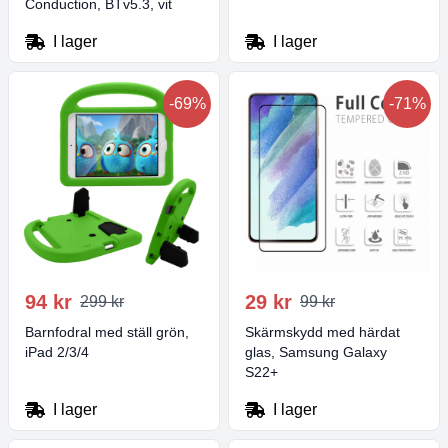
Conduction, BTv5.3, vit
I lager
I lager
-69%
-71%
94 kr
29 kr
299 kr
99 kr
Barnfodral med ställ grön,
Skärmskydd med härdat
iPad 2/3/4
glas, Samsung Galaxy
S22+
I lager
I lager