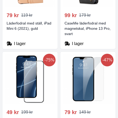
79 kr
99 kr
119 kr
179 kr
Läderfodral med ställ, iPad
CaseMe läderfodral med
Mini 6 (2021), guld
magnetskal, iPhone 13 Pro,
svart
I lager
I lager
-75%
-47%
49 kr
79 kr
199 kr
149 kr