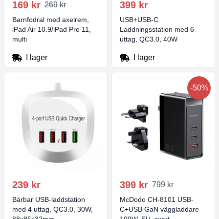
169 kr
399 kr
269 kr
Barnfodral med axelrem,
USB+USB-C
iPad Air 10.9/iPad Pro 11,
Laddningsstation med 6
multi
uttag, QC3.0, 40W
I lager
I lager
-50%
239 kr
399 kr
799 kr
Bärbar USB-laddstation
McDodo CH-8101 USB-
med 4 uttag, QC3.0, 30W,
C+USB GaN väggladdare