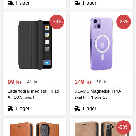
I lager
I lager
-34%
-25%
99 kr
149 kr
149 kr
199 kr
Läderfodral med ställ, iPad
USAMS Magnetisk TPU-
Air 10.9, svart
skal till iPhone 15
I lager
I lager
-53%