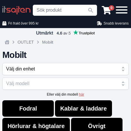
Search
0
Fri frakt över 995 kr
Snabb leverans
OUTLET
Mobilt
Home
Mobilt
Välj din enhet
Välj modell
Eller välj din modell
här
Fodral
Kablar & laddare
Hörlurar & högtalare
Övrigt