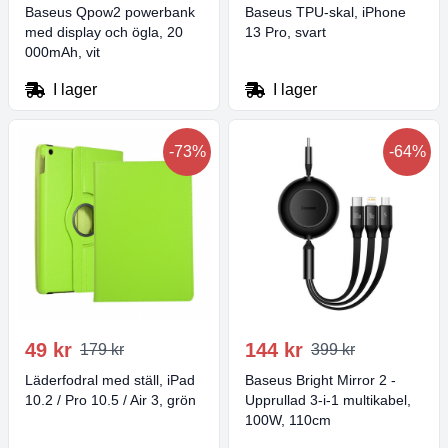
Baseus Qpow2 powerbank
Baseus TPU-skal, iPhone
med display och ögla, 20
13 Pro, svart
000mAh, vit
I lager
I lager
-73%
-64%
49 kr
144 kr
179 kr
399 kr
Läderfodral med ställ, iPad
Baseus Bright Mirror 2 -
10.2 / Pro 10.5 / Air 3, grön
Upprullad 3-i-1 multikabel,
100W, 110cm