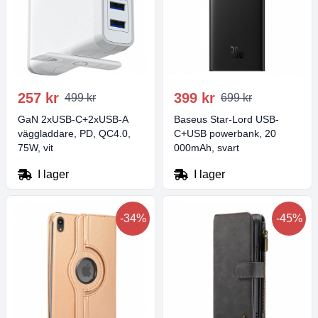
257 kr
399 kr
499 kr
699 kr
GaN 2xUSB-C+2xUSB-A
Baseus Star-Lord USB-
väggladdare, PD, QC4.0,
C+USB powerbank, 20
75W, vit
000mAh, svart
I lager
I lager
-34%
-45%