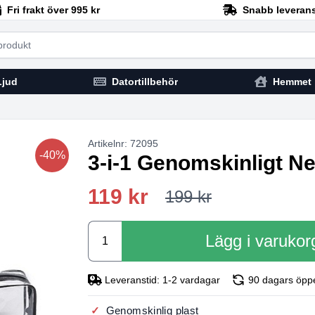
Fri frakt över 995 kr
Snabb leveran
h
Ljud
Datortillbehör
Hemmet
Artikelnr: 72095
-40%
3‑i‑1 Genomskinligt Ne
119 kr
199 kr
Lägg i varukor
Leveranstid: 1-2 vardagar
90 dagars öpp
Genomskinlig plast