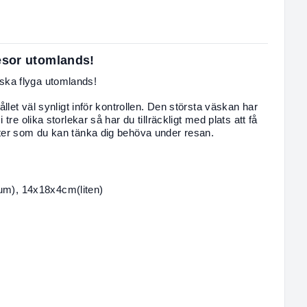
resor utomlands!
ska flyga utomlands!
ållet väl synligt inför kontrollen. Den största väskan har
tre olika storlekar så har du tillräckligt med plats att få
kter som du kan tänka dig behöva under resan.
um), 14x18
x4cm(liten)