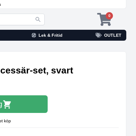
s
0
Lek & Fritid
OUTLET
cessär‑set, svart
g
et köp