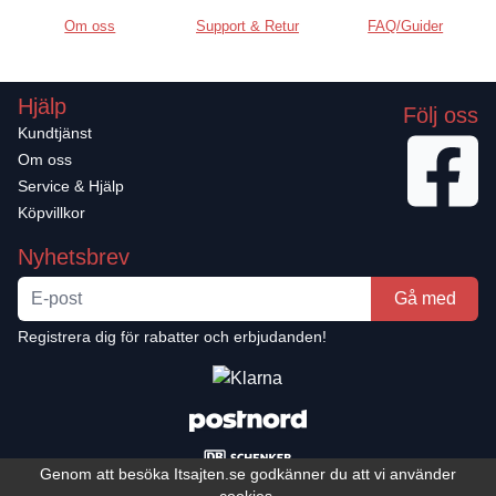
Om oss
Support & Retur
FAQ/Guider
Hjälp
Följ oss
Kundtjänst
Om oss
Service & Hjälp
Köpvillkor
Nyhetsbrev
Gå med
Registrera dig för rabatter och erbjudanden!
Genom att besöka Itsajten.se godkänner du att vi använder