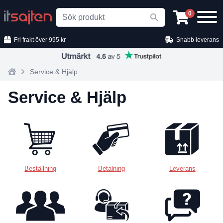
Search
0
Fri frakt över 995 kr
Snabb leverans
Service & Hjälp
Home
Service & Hjälp
Beställning
Betalning
Leverans