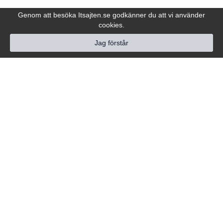
Genom att besöka Itsajten.se godkänner du att vi använder
cookies.
Jag förstår
Hjälp
Följ oss
Kundtjänst
Om oss
Service & Hjälp
Köpvillkor
Nyhetsbrev