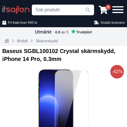
Search
0
Fri frakt över 995 kr
Snabb leverans
Mobilt
Skärmskydd
Home
Baseus SGBL100102 Crystal skärmskydd,
iPhone 14 Pro, 0.3mm
-42%