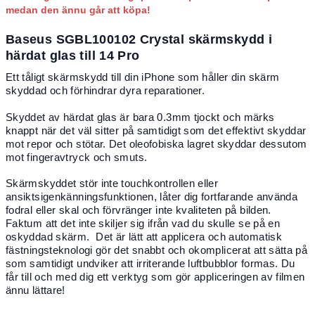
medan den ännu går att köpa!
Baseus SGBL100102 Crystal skärmskydd i
härdat glas till 14 Pro
Ett tåligt skärmskydd till din iPhone som håller din skärm
skyddad och förhindrar dyra reparationer.
Skyddet av härdat glas är bara 0.3mm tjockt och märks
knappt när det väl sitter på samtidigt som det effektivt skyddar
mot repor och stötar. Det oleofobiska lagret skyddar dessutom
mot fingeravtryck och smuts.
Skärmskyddet stör inte touchkontrollen eller
ansiktsigenkänningsfunktionen, låter dig fortfarande använda
fodral eller skal och förvränger inte kvaliteten på bilden.
Faktum att det inte skiljer sig ifrån vad du skulle se på en
oskyddad skärm. Det är lätt att applicera och automatisk
fästningsteknologi gör det snabbt och okomplicerat att sätta på
som samtidigt undviker att irriterande luftbubblor formas. Du
får till och med dig ett verktyg som gör appliceringen av filmen
ännu lättare!