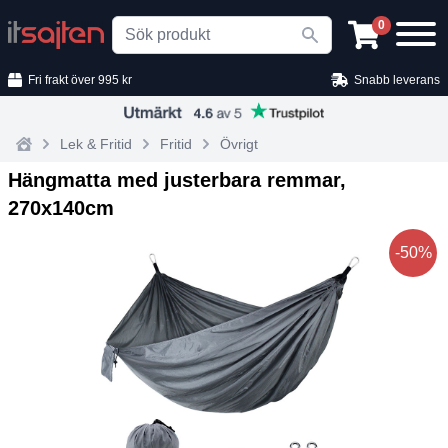
Search
0
Fri frakt över 995 kr
Snabb leverans
Lek & Fritid
Fritid
Övrigt
Home
Hängmatta med justerbara remmar,
270x140cm
-50%