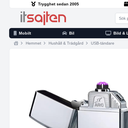
Trygghet sedan 2005
Searc
Mobilt
Bil
Bild & 
Hemmet
Hushåll & Trädgård
USB-tändare
Home