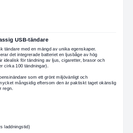
klassig USB-tändare
isk tändare med en mängd av unika egenskaper.
rar det integrerade batteriet en ljusbåge av hög
idealisk för tändning av ljus, cigaretter, brasor och
r cirka 100 tändningar).
bensinändare som ett grönt miljövänligt och
 mycket mångsidig eftersom den är paktiskt taget okänslig
r regn.
 laddningstid)