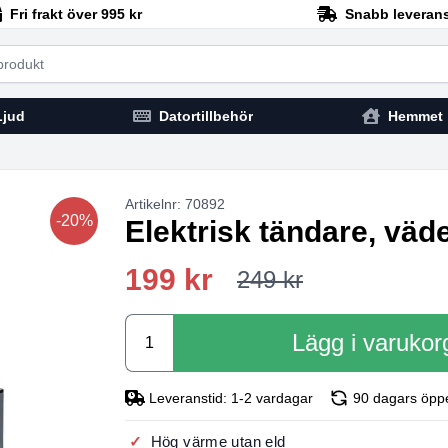
Fri frakt över 995 kr
Snabb leveran
h
Ljud
Datortillbehör
Hemmet
Artikelnr: 70892
-20%
Elektrisk tändare, väde
199 kr
249 kr
Lägg i varukor
Leveranstid: 1-2 vardagar
90 dagars öpp
Hög värme utan eld