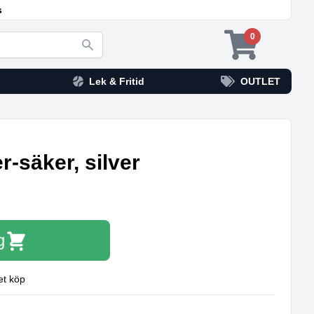
s
0
Lek & Fritid
OUTLET
r‑säker, silver
g
et köp