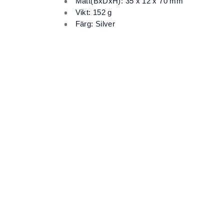
Mått(BxDxH): 35 x 12 x 70 mm
Vikt: 152 g
Färg: Silver