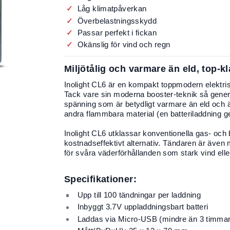
Låg klimatpåverkan
Överbelastningsskydd
Passar perfekt i fickan
Okänslig för vind och regn
Miljötålig och varmare än eld, top-
Inolight CL6 är en kompakt toppmodern elektr
Tack vare sin moderna booster-teknik så genere
spänning som är betydligt varmare än eld och är 
andra flammbara material (en batteriladdning ge
Inolight CL6 utklassar konventionella gas- och 
kostnadseffektivt alternativ. Tändaren är även
för svåra väderförhållanden som stark vind elle
Specifikationer:
Upp till 100 tändningar per laddning
Inbyggt 3.7V uppladdningsbart batteri
Laddas via Micro-USB (mindre än 3 timmars