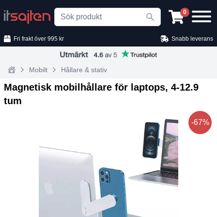
Search
0
Fri frakt över 995 kr
Snabb leverans
Mobilt
Hållare & stativ
Home
Magnetisk mobilhållare för laptops, 4‑12.9
tum
-67%