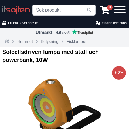
Search
0
Fri frakt över 995 kr
Snabb leverans
Hemmet
Belysning
Ficklampor
Home
Solcellsdriven lampa med ställ och
powerbank, 10W
-62%