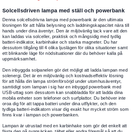
Solcellsdriven lampa med ställ och powerbank
Denna solcellsdrivna lampa med powerbank är den ultimata
lösningen för att hålla belysning och laddningskapacitet nära till
hands under dina äventyr. Den är miljövänlig tack vare att den
kan laddas via solceller, praktisk och mångsidig med tydlig
batteri-indikator, karbinhake och starka magneter. Du har
dessutom tillgång till 4 olika ljuslägen för olika situationer samt
ett blinkande läge för nödsituationer där du behöver kalla på
uppmärksamhet.
Den inbyggda solpanelen gör det möjligt att ladda lampan med
solenergi. Det är en miljövänlig och kostnadseffektiv lösning
för att hålla din lampa strömförsörjd under utomhusäventyr,
samtidigt som lampan i sig har en inbyggd powerbank med
USB-uttag som dessutom kan snabbladda för att ladda dina
mobila enheter som telefoner och surfplattor. Du behöver inte
oroa dig för att tappa batteri under dina utflykter, och den
tydliga batteri-indikatorn visar dig exakt hur mycket ström som
finns kvar i lampan och powerbanken.
Lampan är utrustad med en karbinhake som gör det enkelt att
fästa den på ryggsäcken, tältet eller andra föremål så att du