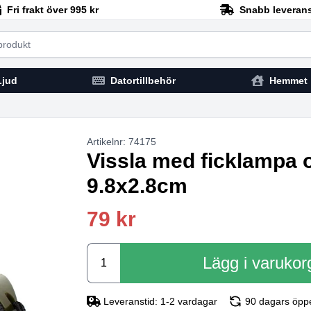
Fri frakt över 995 kr
Snabb leveran
h
Ljud
Datortillbehör
Hemmet
Artikelnr: 74175
Vissla med ficklampa 
9.8x2.8cm
79 kr
Lägg i varukor
Leveranstid: 1-2 vardagar
90 dagars öpp