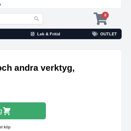
s
0
Lek & Fritid
OUTLET
och andra verktyg,
g
et köp