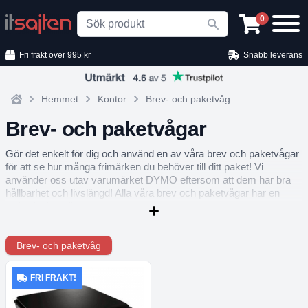
Search
0
Fri frakt över 995 kr
Snabb leverans
Hemmet
Kontor
Brev- och paketvåg
Home
Brev- och paketvågar
Gör det enkelt för dig och använd en av våra brev och paketvågar
för att se hur många frimärken du behöver till ditt paket! Vi
använder oss utav varumärket DYMO eftersom att dem har bra
hållbarhet och livslängd! Alla våra brev och paketvågar har en
digital lättläst display.
Brev- och paketvåg
FRI FRAKT!