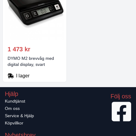
1 473 kr
DYMO M2 brevvåg med
digital display, svart
I lager
Hjälp
Följ oss
Kundtjänst
Om oss
Service & Hjälp
Köpvillkor
Nyhetsbrev