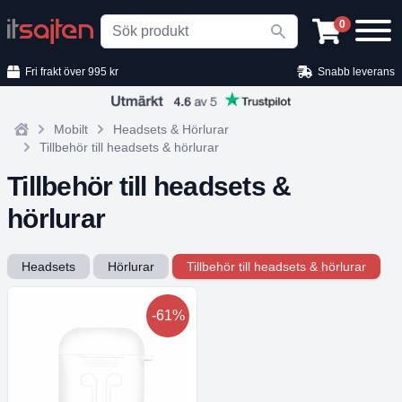
Search
0
Fri frakt över 995 kr
Snabb leverans
Mobilt
Headsets & Hörlurar
Home
Tillbehör till headsets & hörlurar
Tillbehör till headsets &
hörlurar
Headsets
Hörlurar
Tillbehör till headsets & hörlurar
-61%