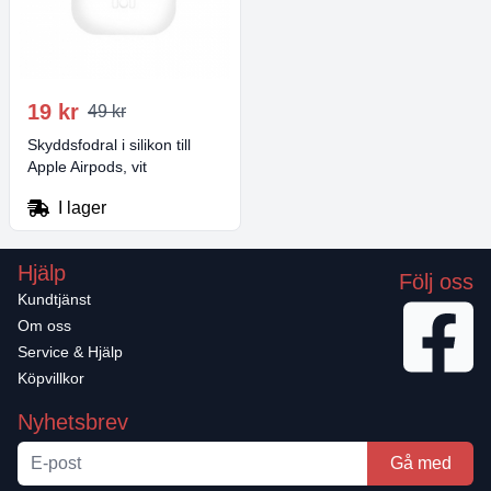
19 kr
49 kr
Skyddsfodral i silikon till
Apple Airpods, vit
I lager
Hjälp
Följ oss
Kundtjänst
Om oss
Service & Hjälp
Köpvillkor
Nyhetsbrev
Gå med