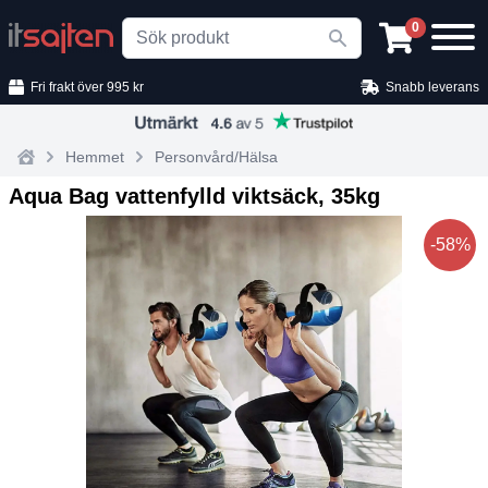
Search
0
Fri frakt över 995 kr
Snabb leverans
Hemmet
Personvård/Hälsa
Home
Aqua Bag vattenfylld viktsäck, 35kg
-58%