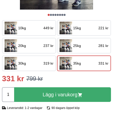
10kg
449 kr
15kg
221 kr
20kg
237 kr
25kg
281 kr
30kg
319 kr
35kg
331 kr
331 kr
799 kr
Lägg i varukorg
Leveranstid: 1-2 vardagar
90 dagars öppet köp