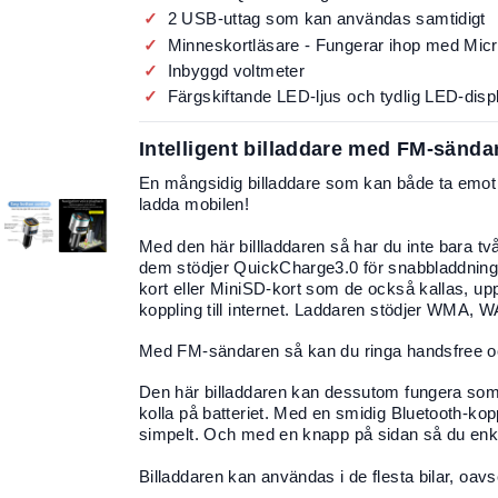
2 USB-uttag som kan användas samtidigt
Minneskortläsare - Fungerar ihop med Mic
Inbyggd voltmeter
Färgskiftande LED-ljus och tydlig LED-disp
Intelligent billaddare med FM-sänd
En mångsidig billaddare som kan både ta emot s
ladda mobilen!
Med den här billladdaren så har du inte bara 
dem stödjer QuickCharge3.0 för snabbladdning
kort eller MiniSD-kort som de också kallas, up
koppling till internet. Laddaren stödjer WMA, 
Med FM-sändaren så kan du ringa handsfree och
Den här billaddaren kan dessutom fungera som 
kolla på batteriet. Med en smidig Bluetooth-kop
simpelt. Och med en knapp på sidan så du enk
Billaddaren kan användas i de flesta bilar, oavs