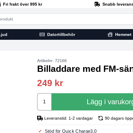
Fri frakt över 995 kr
Snabb leveran
h
Ljud
Datortillbehör
Hemmet
Artikelnr: 72166
Billaddare med FM‑sän
249 kr
Lägg i varukor
Leveranstid: 1-2 vardagar
90 dagars öpp
Stöd för Quick Charge3.0