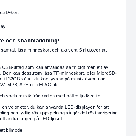
roSD-kort
lay
are och snabbladdning!
amtal, läsa minneskort och aktivera Siri utöver att
två USB-uttag som kan användas samtidigt men ett av
. Den kan dessutom läsa TF-minneskort, eller MicroSD-
p till 32GB så att du kan lyssna på musik även utan
WAV, MP3, APE och FLAC-filer.
 spela musik från radion med bättre ljudkvalitet.
en voltmeter, du kan använda LED-displayen för att
pling och tydlig röstuppspelning så gör det röstnavigering
elt ändra färgen på LED-ljuset.
ett bilmodell.