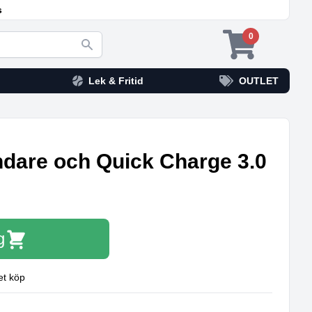
s
0
Lek & Fritid
OUTLET
dare och Quick Charge 3.0
g
et köp