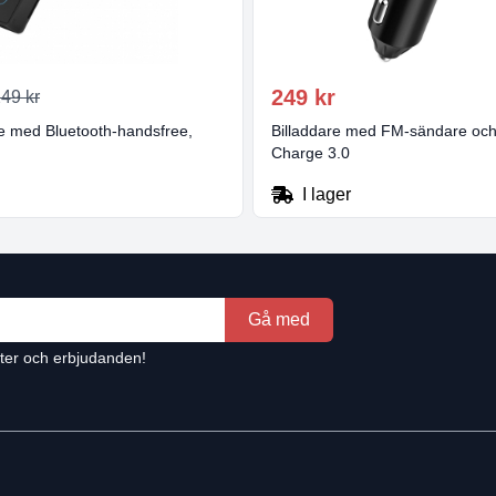
249 kr
49 kr
 med Bluetooth-handsfree,
Billaddare med FM-sändare och
Charge 3.0
I lager
Gå med
tter och erbjudanden!