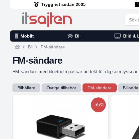
Trygghet sedan 2005
Searc
Mobilt
Bil
Bild & 
Bil
FM-sändare
Home
FM-sändare
FM-sändare med bluetooth passar perfekt för dig som lyssnar p
Bilhållare
Övriga tillbehör
FM-sändare
Billadda
-55%