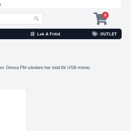
s
0
Lek & Fritid
OUTLET
efoner. Dessa FM-sändare har stöd för USB-minne.