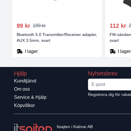
89 kr
112 kr
199 kr
2
Bluetooth 5.0 Transmitter/Receiver adapter,
FM-sändare
AUX 3.5mm, svart
svart
I lager
I lager
Hjälp
Nyhetsbrev
Kundtjänst
Om oss
Registrera dig för raba
Service & Hjälp
Köpvillkor
Itsajten i Kalmar AB