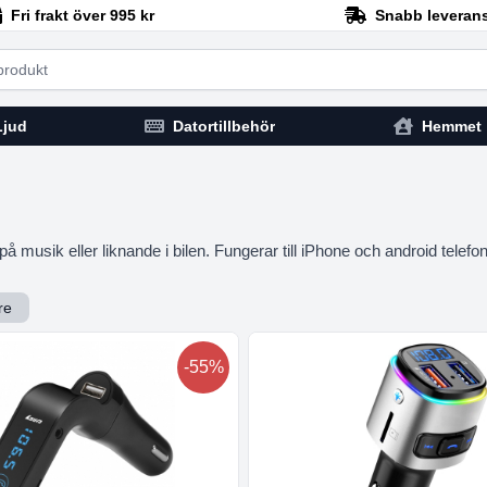
Fri frakt över 995 kr
Snabb leveran
h
Ljud
Datortillbehör
Hemmet
å musik eller liknande i bilen. Fungerar till iPhone och android tel
re
-55%