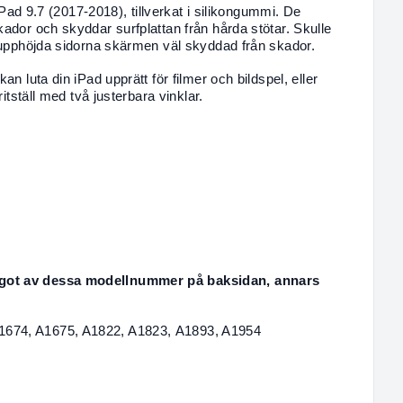
 iPad 9.7 (2017-2018), tillverkat i silikongummi. De
kador och skyddar surfplattan från hårda stötar. Skulle
e upphöjda sidorna skärmen väl skyddad från skador.
an luta din iPad upprätt för filmer och bildspel, eller
ritställ med två justerbara vinklar.
något av dessa modellnummer på baksidan, annars
1674, A1675, A1822, A1823, A1893, A1954