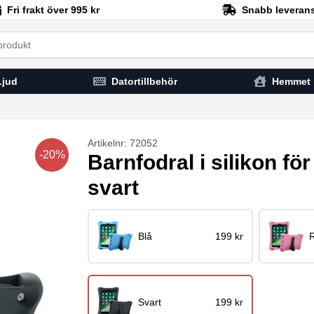
Fri frakt över 995 kr
Snabb leveran
h
Ljud
Datortillbehör
Hemmet
Artikelnr: 72052
-20%
Barnfodral i silikon för
svart
Blå
199 kr
Svart
199 kr