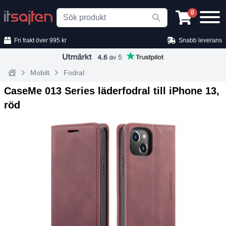
Search
0
Fri frakt över 995 kr
Snabb leverans
Mobilt
Fodral
Home
CaseMe 013 Series läderfodral till iPhone 13,
röd