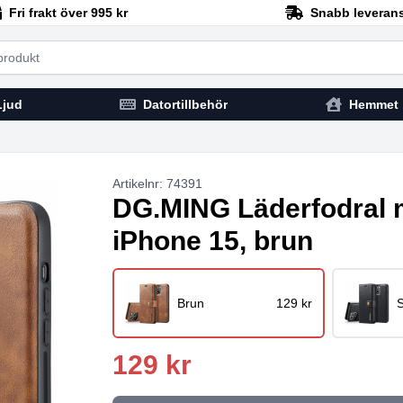
Fri frakt över 995 kr
Snabb leveran
h
Ljud
Datortillbehör
Hemmet
Artikelnr: 74391
DG.MING Läderfodral 
iPhone 15, brun
Brun
129 kr
S
129 kr