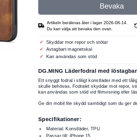
Bevaka
Artikeln beräknas åter i lager 2026-08-14.
Du kan välja att bevaka den ovan.
Skyddar mor repor och stötar
Avtagbart magnetskal
Kan användas som stöd
DG.MING Läderfodral med löstagbart
Ett snyggt fodral i stiligt konstläder med ett tå
skulle behövas. Fodralet skyddar mot repor, s
kan användas som stöd vid filmvisning eller läs
Ge din mobil lite skydd samtidigt som du ger den
Specifikationer:
Material: Konstläder, TPU
Passar till: iPhone 15