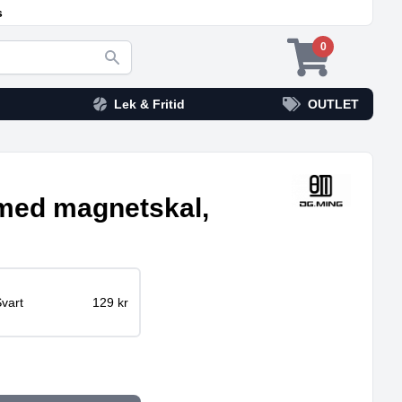
s
0
Lek & Fritid
OUTLET
med magnetskal,
vart
129 kr