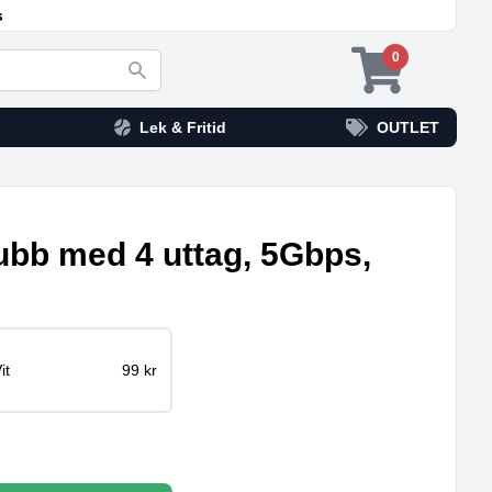
s
0
Lek & Fritid
OUTLET
bb med 4 uttag, 5Gbps,
it
99 kr