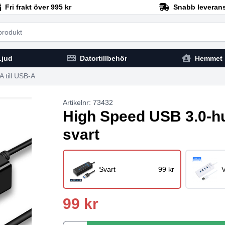
Fri frakt över 995 kr
Snabb leveran
h
Ljud
Datortillbehör
Hemmet
 till USB-A
Artikelnr: 73432
High Speed USB 3.0‑hu
svart
Svart
99 kr
V
99 kr