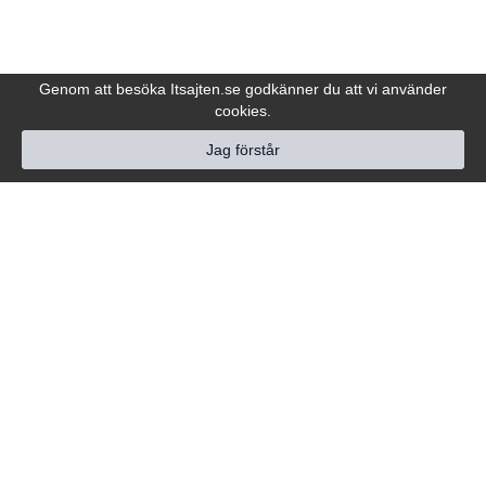
Genom att besöka Itsajten.se godkänner du att vi använder
cookies.
Jag förstår
Hjälp
Följ oss
Kundtjänst
Om oss
Service & Hjälp