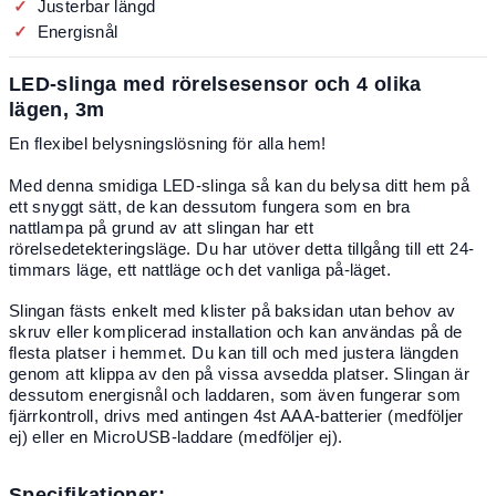
Justerbar längd
Energisnål
LED-slinga med rörelsesensor och 4 olika
lägen, 3m
En flexibel belysningslösning för alla hem!
Med denna smidiga LED-slinga så kan du belysa ditt hem på
ett snyggt sätt, de kan dessutom fungera som en bra
nattlampa på grund av att slingan har ett
rörelsedetekteringsläge. Du har utöver detta tillgång till ett 24-
timmars läge, ett nattläge och det vanliga på-läget.
Slingan fästs enkelt med klister på baksidan utan behov av
skruv eller komplicerad installation och kan användas på de
flesta platser i hemmet. Du kan till och med justera längden
genom att klippa av den på vissa avsedda platser. Slingan är
dessutom energisnål och laddaren, som även fungerar som
fjärrkontroll, drivs med antingen 4st AAA-batterier (medföljer
ej) eller en MicroUSB-laddare (medföljer ej).
Specifikationer: