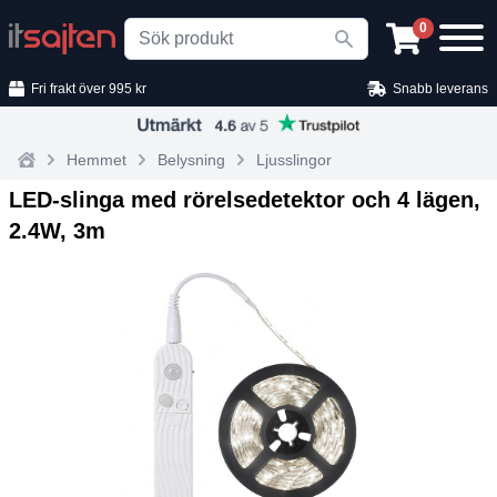
Search
0
Fri frakt över 995 kr
Snabb leverans
Hemmet
Belysning
Ljusslingor
Home
LED‑slinga med rörelsedetektor och 4 lägen,
2.4W, 3m