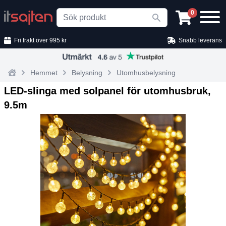
Search
0
Fri frakt över 995 kr
Snabb leverans
Hemmet
Belysning
Utomhusbelysning
Home
LED‑slinga med solpanel för utomhusbruk,
9.5m