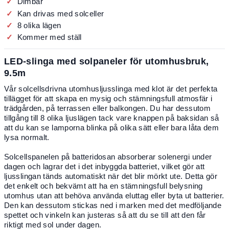
Dimbar
Kan drivas med solceller
8 olika lägen
Kommer med ställ
LED-slinga med solpaneler för utomhusbruk,
9.5m
Vår solcellsdrivna utomhusljusslinga med klot är det perfekta
tillägget för att skapa en mysig och stämningsfull atmosfär i
trädgården, på terrassen eller balkongen. Du har dessutom
tillgång till 8 olika ljuslägen tack vare knappen på baksidan så
att du kan se lamporna blinka på olika sätt eller bara låta dem
lysa normalt.
Solcellspanelen på batteridosan absorberar solenergi under
dagen och lagrar det i det inbyggda batteriet, vilket gör att
ljusslingan tänds automatiskt när det blir mörkt ute. Detta gör
det enkelt och bekvämt att ha en stämningsfull belysning
utomhus utan att behöva använda eluttag eller byta ut batterier.
Den kan dessutom stickas ned i marken med det medföljande
spettet och vinkeln kan justeras så att du se till att den får
riktigt med sol under dagen.