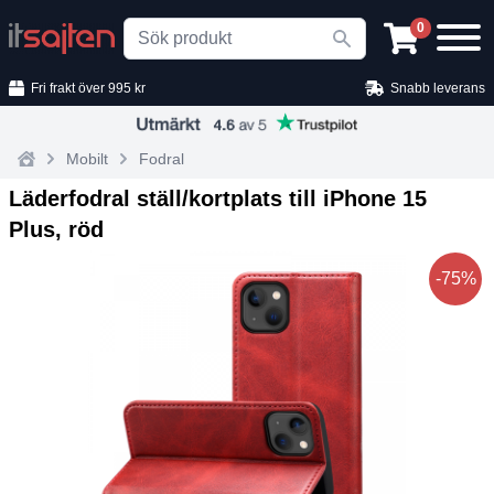
Search
0
Fri frakt över 995 kr
Snabb leverans
Mobilt
Fodral
Home
Läderfodral ställ/kortplats till iPhone 15
Plus, röd
-75%