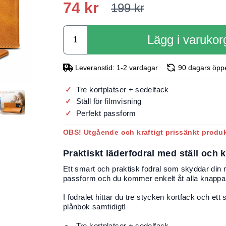
74 kr
199 kr
Lägg i varukor
Leveranstid: 1-2 vardagar
90 dagars öpp
Tre kortplatser + sedelfack
Ställ för filmvisning
Perfekt passform
OBS! Utgående och kraftigt prissänkt produ
Praktiskt läderfodral med ställ och k
Ett smart och praktisk fodral som skyddar din 
passform och du kommer enkelt åt alla knappar
I fodralet hittar du tre stycken kortfack och ett
plånbok samtidigt!
Tre kortplatser + sedelfack