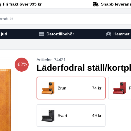
Fri frakt över 995 kr
Snabb leveran
h
Ljud
Datortillbehör
Hemmet
Artikelnr: 74421
-62%
Läderfodral ställ/kortpl
Brun
74 kr
Svart
49 kr