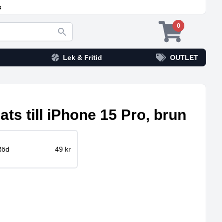
s
0
Lek & Fritid
OUTLET
ats till iPhone 15 Pro, brun
Röd
49 kr