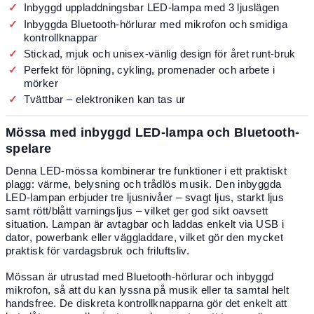
Inbyggd uppladdningsbar LED-lampa med 3 ljuslägen
Inbyggda Bluetooth-hörlurar med mikrofon och smidiga
kontrollknappar
Stickad, mjuk och unisex-vänlig design för året runt-bruk
Perfekt för löpning, cykling, promenader och arbete i
mörker
Tvättbar – elektroniken kan tas ur
Mössa med inbyggd LED-lampa och Bluetooth-
spelare
Denna LED-mössa kombinerar tre funktioner i ett praktiskt
plagg: värme, belysning och trådlös musik. Den inbyggda
LED-lampan erbjuder tre ljusnivåer – svagt ljus, starkt ljus
samt rött/blått varningsljus – vilket ger god sikt oavsett
situation. Lampan är avtagbar och laddas enkelt via USB i
dator, powerbank eller väggladdare, vilket gör den mycket
praktisk för vardagsbruk och friluftsliv.
Mössan är utrustad med Bluetooth-hörlurar och inbyggd
mikrofon, så att du kan lyssna på musik eller ta samtal helt
handsfree. De diskreta kontrollknapparna gör det enkelt att