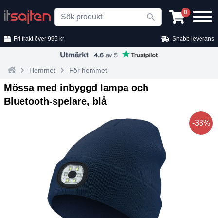
Search
0
Fri frakt över 995 kr
Snabb leverans
Hemmet
För hemmet
Home
Mössa med inbyggd lampa och
Bluetooth‑spelare, blå
-33%