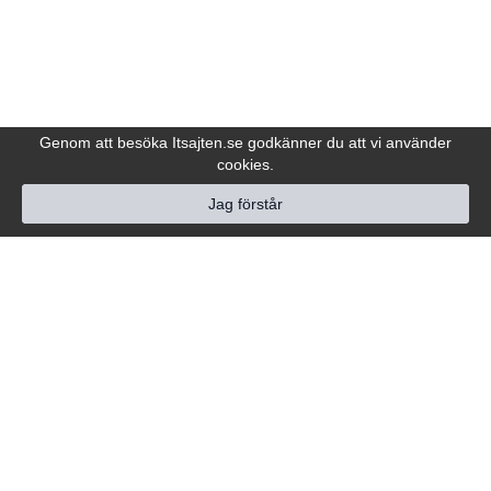
Genom att besöka Itsajten.se godkänner du att vi använder
cookies.
Jag förstår
Hjälp
Följ oss
Kundtjänst