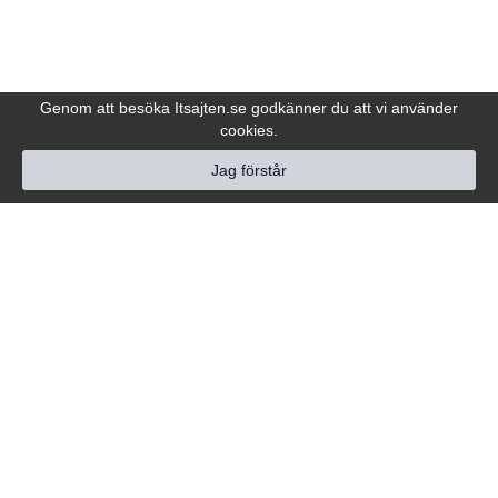
Genom att besöka Itsajten.se godkänner du att vi använder
cookies.
Jag förstår
Hjälp
Följ oss
Kundtjänst
Om oss
Service & Hjälp