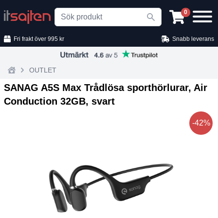
Search
0
Fri frakt över 995 kr
Snabb leverans
OUTLET
Home
SANAG A5S Max Trådlösa sporthörlurar, Air
Conduction 32GB, svart
-42%