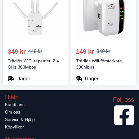
349 kr
149 kr
449 kr
349 kr
Trådlös WiFi-repeater, 2.4
Trådlös Wifi-förstärkare,
GHz 300Mbps
300Mbps
I lager
I lager
Hjälp
Följ oss
Kundtjänst
Om oss
Service & Hjälp
Köpvillkor