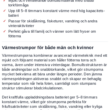
Mjukt och ventilerande bomullsmaterial med snabb
torkförmåga
Upp till 5–8 timmars konstant värme med hög kapacitets-
batteri
Passar för skidåkning, fisketurer, vandring och andra
vinteraktiviteter
Perfekt gåva till familj och vänner som lätt fryser om
fötterna
Värmestrumpor för både män och kvinnor
Värmestrumporna kombinerar avancerad värmeteknik med ett
mjukt och följsamt material som håller fötterna torra och
varma, även under intensiva vinterdagar. Bomullsstrukturen är
både andningsbar och snabbtorkande, vilket gör strumporna
mycket bekväma att bära under längre perioder. Den jämna
värmespridningen aktiveras snabbt och skapar en behaglig
temperatur som når hela foten, samtidigt som stumpans
struktur stimulerar blodcirkulationen.
Det kraftfulla uppladdningsbara batteriet ger 5–8 timmars
konstant värme, vilket gör strumporna perfekta för
friluftsaktiviteter som skidåkning, fiske, vandring eller kyliga