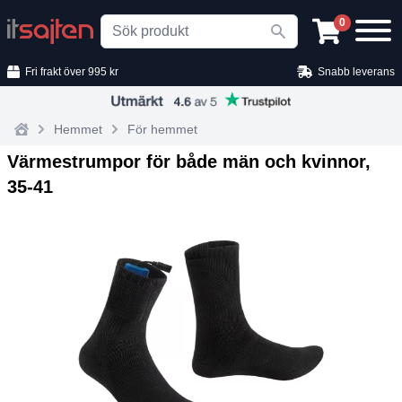
Search
0
Fri frakt över 995 kr
Snabb leverans
Hemmet
För hemmet
Home
Värmestrumpor för både män och kvinnor,
35‑41