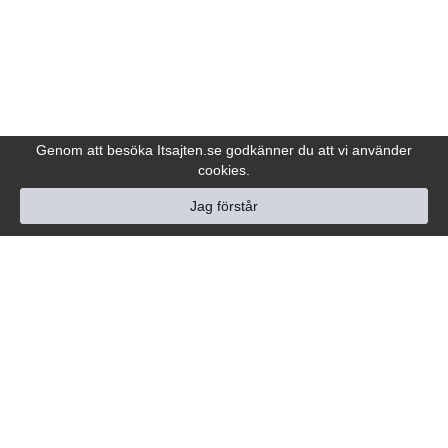
Genom att besöka Itsajten.se godkänner du att vi använder
cookies.
Jag förstår
Hjälp
Följ oss
Kundtjänst