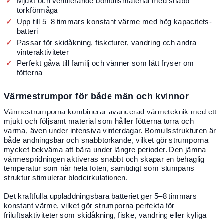
Mjukt och ventilerande bomullsmaterial med snabb
torkförmåga
Upp till 5–8 timmars konstant värme med hög kapacitets-
batteri
Passar för skidåkning, fisketurer, vandring och andra
vinteraktiviteter
Perfekt gåva till familj och vänner som lätt fryser om
fötterna
Värmestrumpor för både män och kvinnor
Värmestrumporna kombinerar avancerad värmeteknik med ett
mjukt och följsamt material som håller fötterna torra och
varma, även under intensiva vinterdagar. Bomullsstrukturen är
både andningsbar och snabbtorkande, vilket gör strumporna
mycket bekväma att bära under längre perioder. Den jämna
värmespridningen aktiveras snabbt och skapar en behaglig
temperatur som når hela foten, samtidigt som stumpans
struktur stimulerar blodcirkulationen.
Det kraftfulla uppladdningsbara batteriet ger 5–8 timmars
konstant värme, vilket gör strumporna perfekta för
friluftsaktiviteter som skidåkning, fiske, vandring eller kyliga