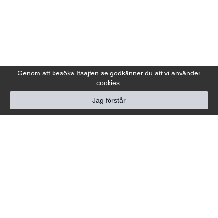
Genom att besöka Itsajten.se godkänner du att vi använder
cookies.
Jag förstår
Hjälp
Följ oss
Kundtjänst