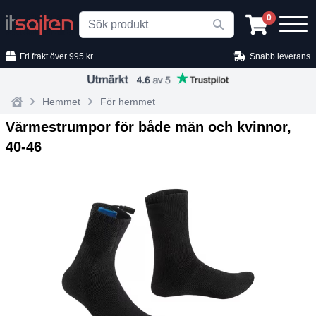
Search
0
Fri frakt över 995 kr
Snabb leverans
Hemmet
För hemmet
Home
Värmestrumpor för både män och kvinnor,
40‑46