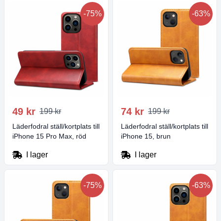
-75%
-63%
49 kr
74 kr
199 kr
199 kr
Läderfodral ställ/kortplats till
Läderfodral ställ/kortplats till
iPhone 15 Pro Max, röd
iPhone 15, brun
I lager
I lager
-75%
-63%