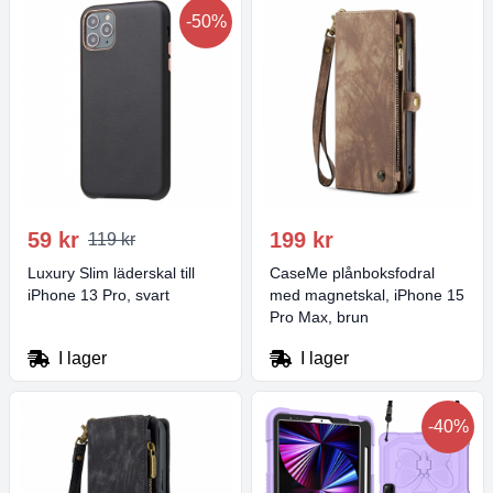
-50%
59 kr
199 kr
119 kr
Luxury Slim läderskal till
CaseMe plånboksfodral
iPhone 13 Pro, svart
med magnetskal, iPhone 15
Pro Max, brun
I lager
I lager
-40%