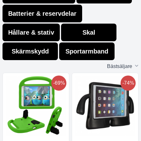
Batterier & reservdelar
Hållare & stativ
Skal
Skärmskydd
Sportarmband
P
Bästsäljare
-69%
-74%