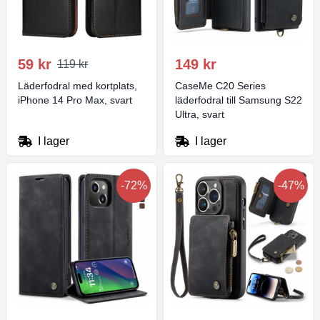
59 kr
149 kr
119 kr
Läderfodral med kortplats,
CaseMe C20 Series
iPhone 14 Pro Max, svart
läderfodral till Samsung S22
Ultra, svart
I lager
I lager
-72%
-47%