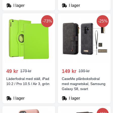
I lager
I lager
-73%
-25%
49 kr
149 kr
179 kr
199 kr
Läderfodral med ställ, iPad
CaseMe plånboksfodral
10.2 / Pro 10.5 / Air 3, grön
med magnetskal, Samsung
Galaxy S8, svart
I lager
I lager