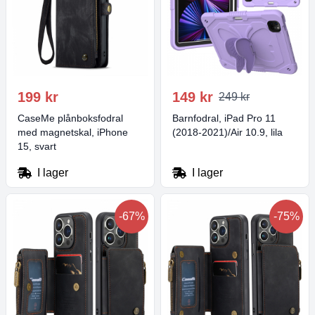
199 kr
149 kr
249 kr
CaseMe plånboksfodral
Barnfodral, iPad Pro 11
med magnetskal, iPhone
(2018-2021)/Air 10.9, lila
15, svart
I lager
I lager
-67%
-75%