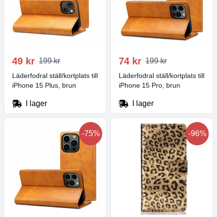
49 kr
74 kr
199 kr
199 kr
Läderfodral ställ/kortplats till
Läderfodral ställ/kortplats till
iPhone 15 Plus, brun
iPhone 15 Pro, brun
I lager
I lager
-75%
-96%