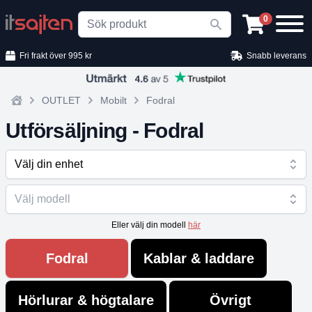
Search
0
Fri frakt över 995 kr
Snabb leverans
OUTLET
Mobilt
Fodral
Home
Utförsäljning - Fodral
Välj din enhet
Välj modell
Eller välj din modell
här
Fodral
Kablar & laddare
Hörlurar & högtalare
Övrigt