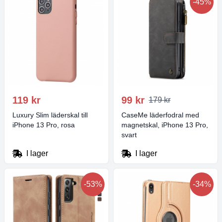
-45%
119 kr
99 kr
179 kr
Luxury Slim läderskal till
CaseMe läderfodral med
iPhone 13 Pro, rosa
magnetskal, iPhone 13 Pro,
svart
I lager
I lager
-53%
-34%