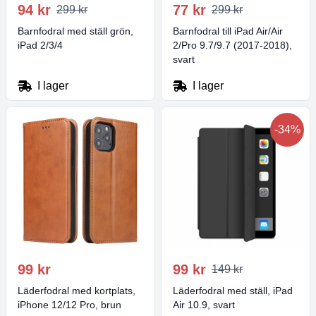
94 kr
77 kr
299 kr
299 kr
Barnfodral med ställ grön,
Barnfodral till iPad Air/Air
iPad 2/3/4
2/Pro 9.7/9.7 (2017-2018),
svart
I lager
I lager
-34%
99 kr
99 kr
149 kr
Läderfodral med kortplats,
Läderfodral med ställ, iPad
iPhone 12/12 Pro, brun
Air 10.9, svart