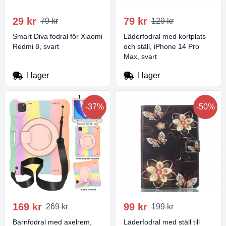
29 kr
79 kr
79 kr
129 kr
Smart Diva fodral för Xiaomi
Läderfodral med kortplats
Redmi 8, svart
och ställ, iPhone 14 Pro
Max, svart
I lager
I lager
-37%
-50%
169 kr
99 kr
269 kr
199 kr
Barnfodral med axelrem,
Läderfodral med ställ till