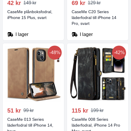
42 kr
69 kr
149 kr
129 kr
CaseMe plånboksfodral,
CaseMe C20 Series
iPhone 15 Plus, svart
läderfodral till iPhone 14
Pro, svart
I lager
I lager
-48%
-42%
51 kr
115 kr
99 kr
199 kr
CaseMe 013 Series
CaseMe 008 Series
läderfodral till iPhone 14,
läderfodral, iPhone 14 Pro