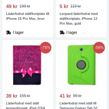
49 kr
5 kr
199 kr
119 kr
Läderfodral ställ/kortplats till
Leopard läderfodral med
iPhone 15 Pro Max, brun
ställ/kortplats, iPhone 12
Pro Max, guld
I lager
I lager
-75%
-59%
39 kr
41 kr
155 kr
99 kr
Läderfodral med ställ
Läderfodral med ställ till
leopard/rosett, iPad 2/3/4
Samsung Galaxy Tab S2