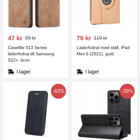
47 kr
79 kr
99 kr
119 kr
CaseMe 013 Series
Läderfodral med ställ, iPad
läderfodral till Samsung
Mini 6 (2021), guld
S22+, brun
I lager
I lager
-63%
-39%