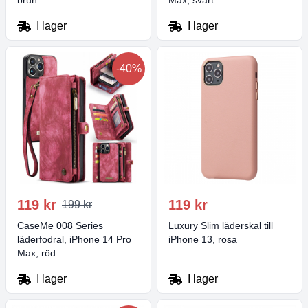
brun
Max, svart
I lager
I lager
-40%
119 kr
119 kr
199 kr
CaseMe 008 Series
Luxury Slim läderskal till
läderfodral, iPhone 14 Pro
iPhone 13, rosa
Max, röd
I lager
I lager