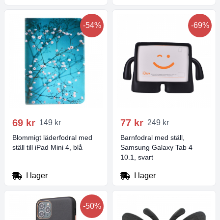
-54%
-69%
69 kr
77 kr
149 kr
249 kr
Blommigt läderfodral med
Barnfodral med ställ,
ställ till iPad Mini 4, blå
Samsung Galaxy Tab 4
10.1, svart
I lager
I lager
-50%