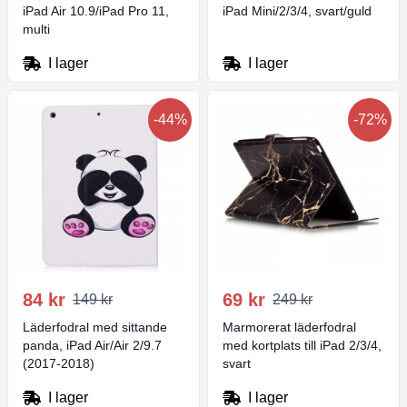
iPad Air 10.9/iPad Pro 11,
iPad Mini/2/3/4, svart/guld
multi
I lager
I lager
-44%
-72%
84 kr
69 kr
149 kr
249 kr
Läderfodral med sittande
Marmorerat läderfodral
panda, iPad Air/Air 2/9.7
med kortplats till iPad 2/3/4,
(2017-2018)
svart
I lager
I lager