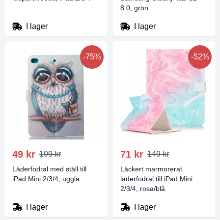
8.0, grön
I lager
I lager
-75%
-52%
49 kr
71 kr
199 kr
149 kr
Läderfodral med ställ till
Läckert marmorerat
iPad Mini 2/3/4, uggla
läderfodral till iPad Mini
2/3/4, rosa/blå
I lager
I lager