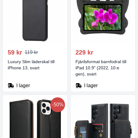
59 kr
229 kr
119 kr
Luxury Slim läderskal till
Fjärilsformat barnfodral till
iPhone 13, svart
iPad 10.9" (2022, 10:e
gen), svart
I lager
I lager
-50%