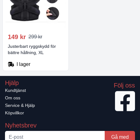
149 kr
299 kr
Justerbart ryggskydd för
bättre hållning, XL
I lager
Hjälp
Följ oss
Kundtjänst
Om oss
Service & Hjälp
Köpvillkor
Nyhetsbrev
Gå med