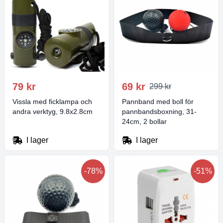
79 kr
69 kr
299 kr
Vissla med ficklampa och
Pannband med boll för
andra verktyg, 9.8x2.8cm
pannbandsboxning, 31-
24cm, 2 bollar
I lager
I lager
-78%
-51%