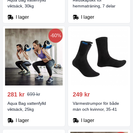
Aqua Bag vattenfylld
Redskapskit för
viktsäck, 30kg
hemmaträning, 7 delar
I lager
I lager
-60%
281 kr
249 kr
699 kr
Aqua Bag vattenfylld
Värmestrumpor för både
viktsäck, 25kg
män och kvinnor, 35-41
I lager
I lager