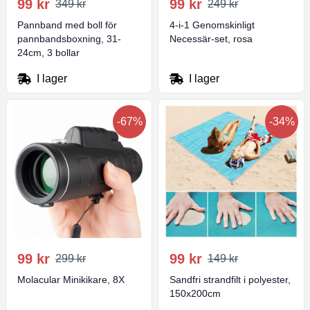
99 kr
99 kr
349 kr
249 kr
Pannband med boll för
4-i-1 Genomskinligt
pannbandsboxning, 31-
Necessär-set, rosa
24cm, 3 bollar
I lager
I lager
-67%
-34%
99 kr
99 kr
299 kr
149 kr
Molacular Minikikare, 8X
Sandfri strandfilt i polyester,
150x200cm