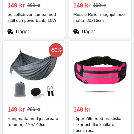
149 kr
149 kr
399 kr
199 kr
Solcellsdriven lampa med
Muscle Roller maghjul med
ställ och powerbank, 10W
matta, 30x16cm
I lager
I lager
-50%
149 kr
149 kr
299 kr
Hängmatta med justerbara
Löparbälte med praktiska
remmar, 270x140cm
fickor och flaskhållare,
85cm, rosa