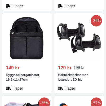
I lager
I lager
-35%
149 kr
129 kr
199 kr
Ryggsäcksorganisatör,
Hälrullskridskor med
19.5x11x27cm
lysande LED-hjul
I lager
I lager
-35%
-57%