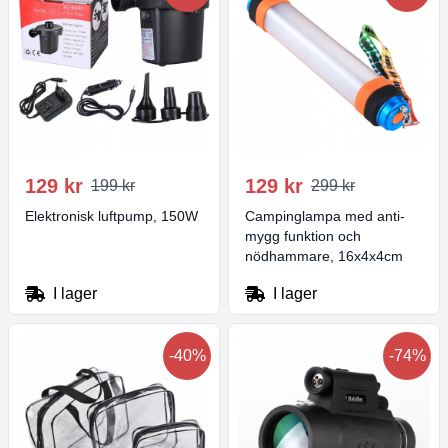
129 kr
129 kr
199 kr
299 kr
Elektronisk luftpump, 150W
Campinglampa med anti-
mygg funktion och
nödhammare, 16x4x4cm
I lager
I lager
-40%
-74%