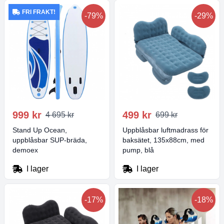
FRI FRAKT!
-79%
-29%
999 kr
499 kr
4 695 kr
699 kr
Stand Up Ocean,
Uppblåsbar luftmadrass för
uppblåsbar SUP-bräda,
baksätet, 135x88cm, med
demoex
pump, blå
I lager
I lager
-17%
-18%