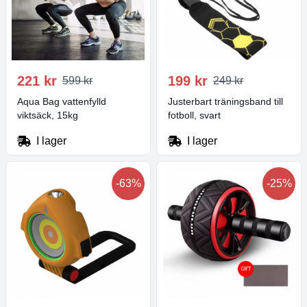
221 kr
199 kr
599 kr
249 kr
Aqua Bag vattenfylld
Justerbart träningsband till
viktsäck, 15kg
fotboll, svart
I lager
I lager
-63%
-25%