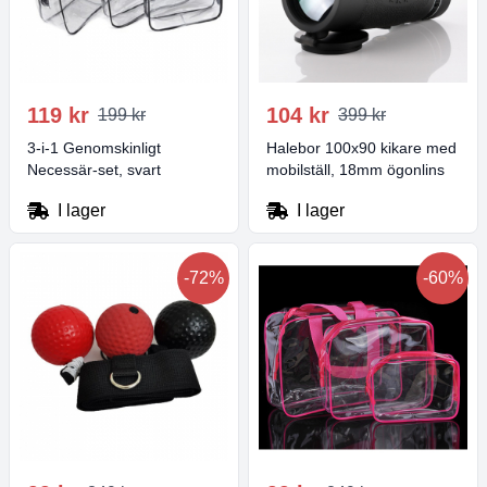
119 kr
104 kr
199 kr
399 kr
3-i-1 Genomskinligt
Halebor 100x90 kikare med
Necessär-set, svart
mobilställ, 18mm ögonlins
I lager
I lager
-72%
-60%