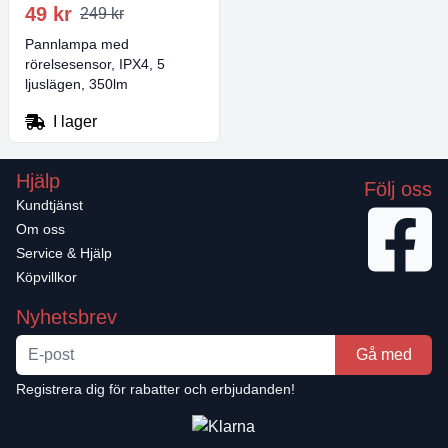
49 kr
249 kr
Pannlampa med
rörelsesensor, IPX4, 5
ljuslägen, 350lm
I lager
Hjälp
Följ oss
Kundtjänst
Om oss
Service & Hjälp
Köpvillkor
Nyhetsbrev
Gå med
Registrera dig för rabatter och erbjudanden!