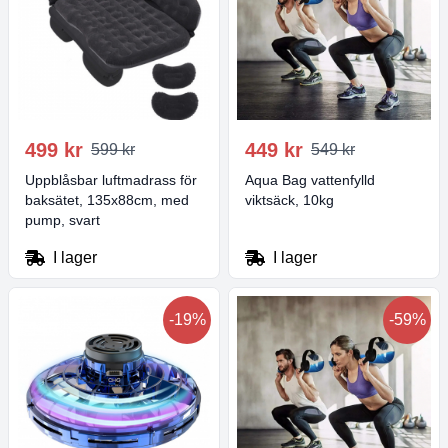
499 kr
449 kr
599 kr
549 kr
Uppblåsbar luftmadrass för
Aqua Bag vattenfylld
baksätet, 135x88cm, med
viktsäck, 10kg
pump, svart
I lager
I lager
-19%
-59%