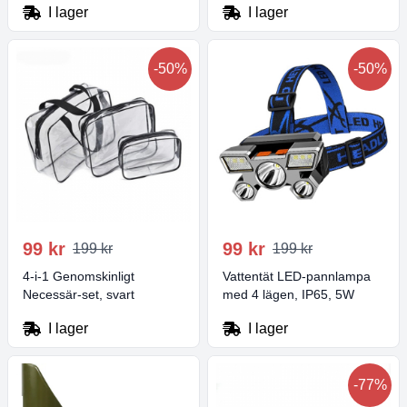
I lager
I lager
-50%
-50%
99 kr
99 kr
199 kr
199 kr
4-i-1 Genomskinligt
Vattentät LED-pannlampa
Necessär-set, svart
med 4 lägen, IP65, 5W
I lager
I lager
-77%