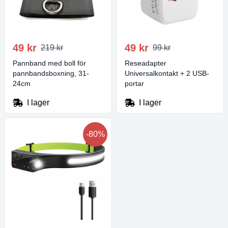
49 kr
49 kr
219 kr
99 kr
Pannband med boll för
Reseadapter
pannbandsboxning, 31-
Universalkontakt + 2 USB-
24cm
portar
I lager
I lager
-80%