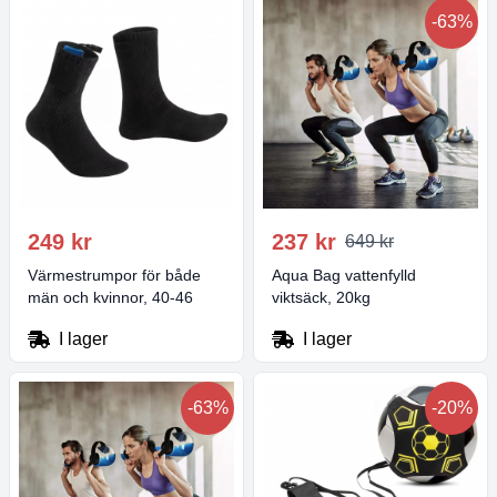
-63%
249 kr
237 kr
649 kr
Värmestrumpor för både
Aqua Bag vattenfylld
män och kvinnor, 40-46
viktsäck, 20kg
I lager
I lager
-63%
-20%