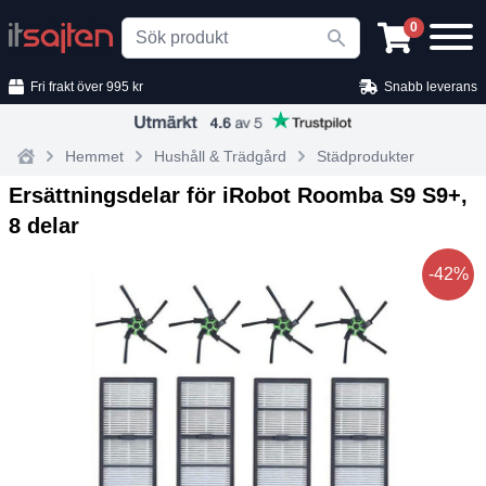
Search
0
Fri frakt över 995 kr
Snabb leverans
Hemmet
Hushåll & Trädgård
Städprodukter
Home
Ersättningsdelar för iRobot Roomba S9 S9+,
8 delar
-42%