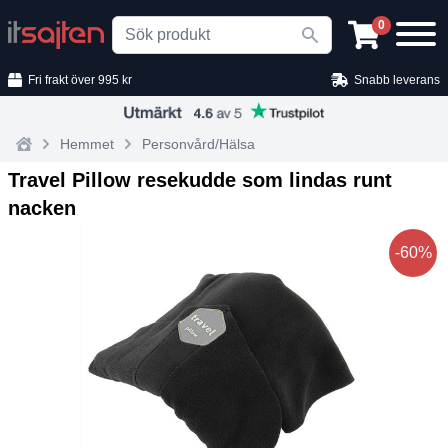
Search
0
Fri frakt över 995 kr
Snabb leverans
Hemmet
Personvård/Hälsa
Home
Travel Pillow resekudde som lindas runt
nacken
-60%