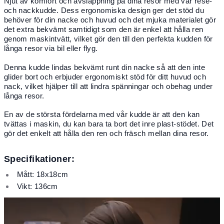
Njut av komfort och avslappning på dina resor med vår rese-
och nackkudde. Dess ergonomiska design ger det stöd du
behöver för din nacke och huvud och det mjuka materialet gör
det extra bekvämt samtidigt som den är enkel att hålla ren
genom maskintvätt, vilket gör den till den perfekta kudden för
långa resor via bil eller flyg.
Denna kudde lindas bekvämt runt din nacke så att den inte
glider bort och erbjuder ergonomiskt stöd för ditt huvud och
nack, vilket hjälper till att lindra spänningar och obehag under
långa resor.
En av de största fördelarna med vår kudde är att den kan
tvättas i maskin, du kan bara ta bort det inre plast-stödet. Det
gör det enkelt att hålla den ren och fräsch mellan dina resor.
Specifikationer:
Mått: 18x18cm
Vikt: 136cm