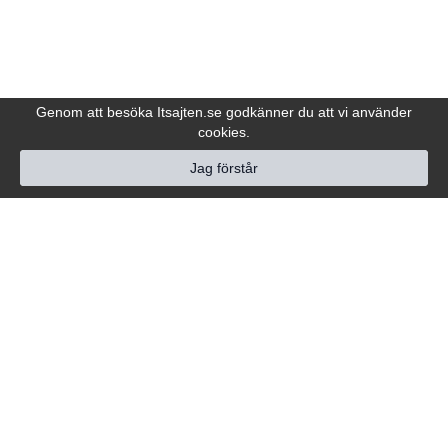
Genom att besöka Itsajten.se godkänner du att vi använder
cookies.
Jag förstår
Hjälp
Följ oss
Kundtjänst
Om oss